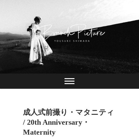
Skip
to
content
長崎 カメラマン
ブランチピクチャ
ー 嶋田陽介
成人式前撮り・マタニティ
/ 20th Anniversary・
Maternity