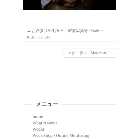
←
お宮参りや七五三・家族写真等 / Baby・
Kids・Family
マタニティ / Maternity
→
メニュー
home
What’s New+
Works
Work Shop / Online Mentoring