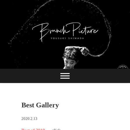
Skip
to
content
長崎 カメラマン
ブランチピクチャ
ー 嶋田陽介
Best Gallery
2020.2.13