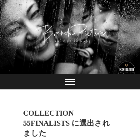
Skip
to
content
長崎 カメラマン
ブランチピクチャ
ー 嶋田陽介
COLLECTION
55FINALISTS に選出され
ました