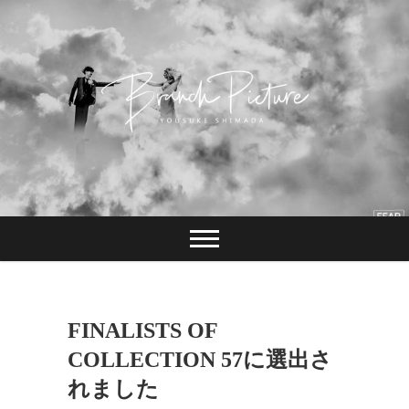
Skip
to
content
長崎 カメラマン
ブランチピクチャ
ー 嶋田陽介
FINALISTS OF
COLLECTION 57に選出さ
れました