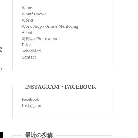
home
What’s New+
Works
Work Shop / Online Mentoring
About
写真集 / Photo album
Price
変
Scheduled
Contact
い
INSTAGRAM・FACEBOOK
Facebook
Instagram
最近の投稿