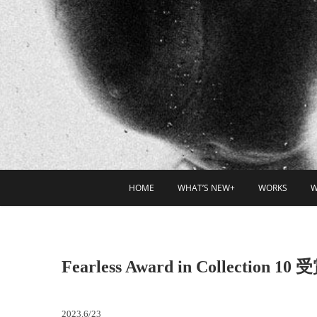
HOME
WHAT’S NEW+
WORKS
W
Fearless Award in Collectio
2023.6/23