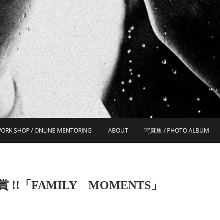
ORK SHOP / ONLINE MENTORING
ABOUT
写真集 / PHOTO ALBUM
n 10 受賞 !!「FAMILY MOMENTS」