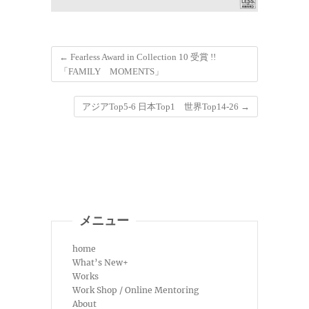
←
Fearless Award in Collection 10 受賞 !!
「FAMILY MOMENTS」
アジアTop5-6 日本Top1 世界Top14-26
→
メニュー
home
What’s New+
Works
Work Shop / Online Mentoring
About