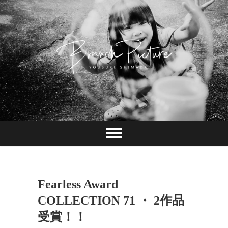
Skip
to
content
長崎 カメラマン
ブランチピクチャ
ー 嶋田陽介
Fearless Award
COLLECTION 71 ・ 2作品
受賞！！