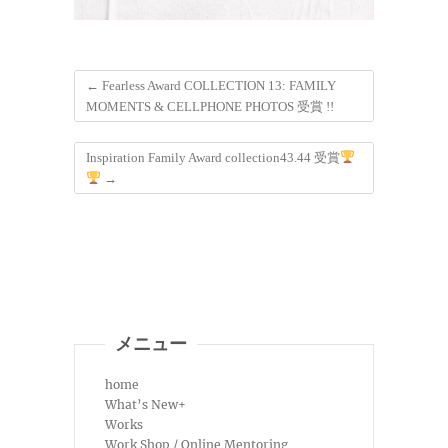
←
Fearless Award COLLECTION 13: FAMILY
MOMENTS & CELLPHONE PHOTOS 受賞 !!
Inspiration Family Award collection43.44 受賞
→
メニュー
home
What’s New+
Works
Work Shop / Online Mentoring