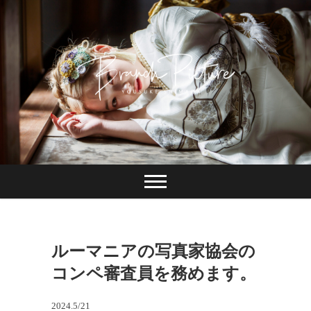
Skip
to
content
長崎 カメラマン
ブランチピクチャ
ー 嶋田陽介
ルーマニアの写真家協会の
コンペ審査員を務めます。
2024.5/21