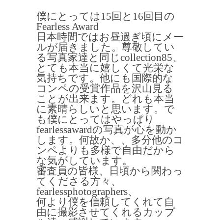
僕にとっては15回と16回目の
Fearless Award
日本時間ではお昼過ぎ頃にメー
ルが届きました。尊敬してい
る写真家達と同じcollection85、
とても本当に嬉しくて光栄な
気持ちです。他にも国際的な
コンペの受賞作品を沢山見る
ことが出来ます。どれも本当
に素晴らしいと思います。で
も僕にとってはやっぱり
fearlessawardの写真が心を動か
します。何故か、、多分他のコ
ンペよりも多様で自由だから
な気がしています。
審査員の皆様、日頃から関わっ
てくださる方々、
fearlessphotographers、
何より僕を信頼してくれて自
由に撮影させてくれるカップ