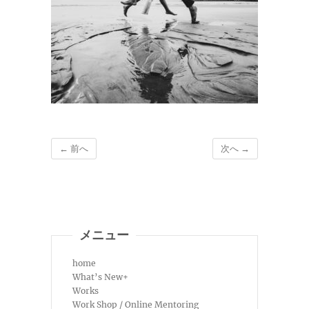
← 前へ
次へ →
メニュー
home
What’s New+
Works
Work Shop / Online Mentoring