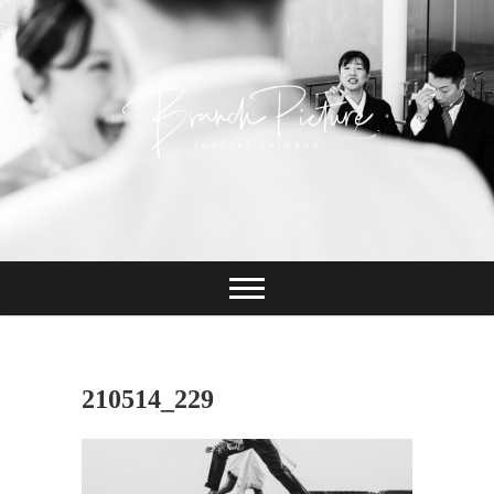
Skip
to
content
長崎 カメラマン
ブランチピクチャ
ー 嶋田陽介
210514_229