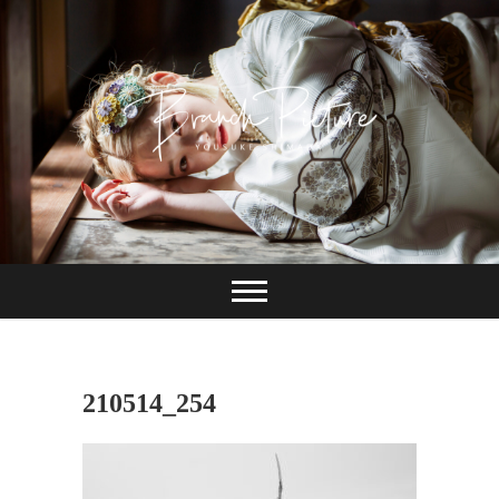
Skip
to
content
長崎 カメラマン
ブランチピクチャ
ー 嶋田陽介
210514_254