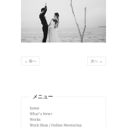
← 前へ
次へ →
メニュー
home
What’s New+
Works
Work Shop / Online Mentoring