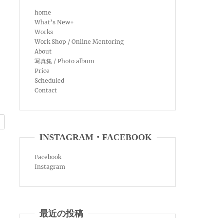
home
What’s New+
Works
Work Shop / Online Mentoring
About
写真集 / Photo album
Price
Scheduled
Contact
INSTAGRAM・FACEBOOK
Facebook
Instagram
最近の投稿