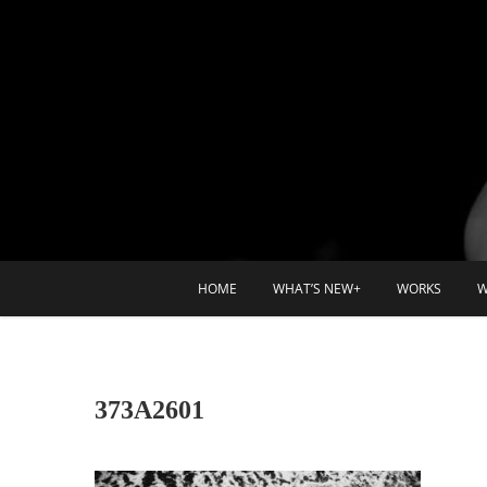
HOME
WHAT’S NEW+
WORKS
W
373A2601