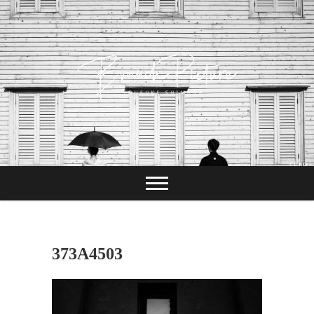
Skip
to
content
長崎 カメラマン
ブランチピクチャ
ー 嶋田陽介
373A4503