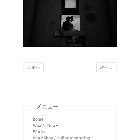
← 前へ
次へ →
メニュー
home
What’s New+
Works
Work Shop / Online Mentoring