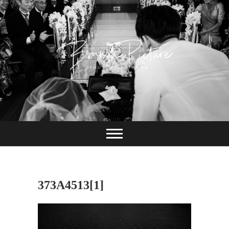
Skip
to
content
長崎 カメラマン
ブランチピクチャ
ー 嶋田陽介
373A4513[1]