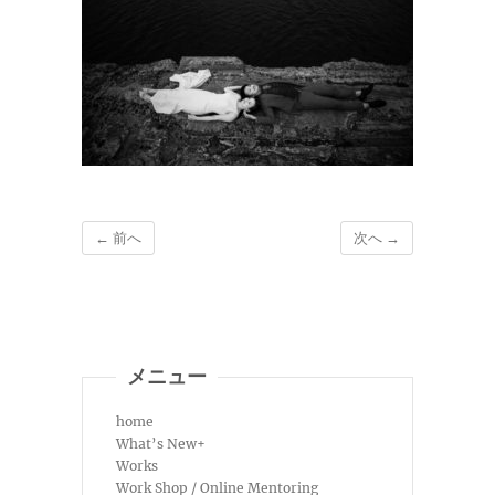
← 前へ
次へ →
メニュー
home
What’s New+
Works
Work Shop / Online Mentoring