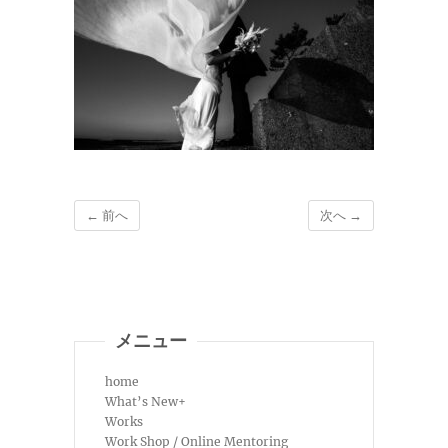
← 前へ
次へ →
メニュー
home
What’s New+
Works
Work Shop / Online Mentoring