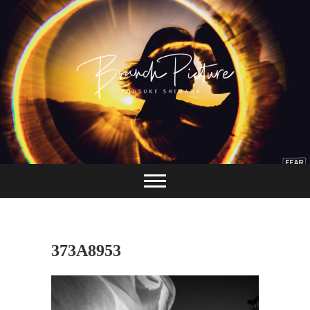
Skip
to
content
長崎 カメラマン
ブランチピクチャ
ー 嶋田陽介
373A8953