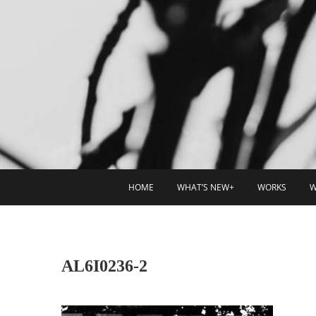
HOME
WHAT’S NEW+
WORKS
W
AL6I0236-2