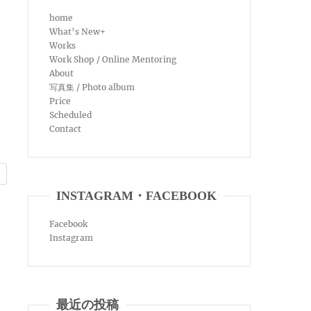
home
What’s New+
Works
Work Shop / Online Mentoring
About
写真集 / Photo album
Price
Scheduled
Contact
INSTAGRAM・FACEBOOK
Facebook
Instagram
最近の投稿