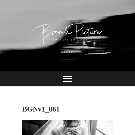
Skip
to
content
長崎 カメラマン
ブランチピクチャ
ー 嶋田陽介
BGNv1_061