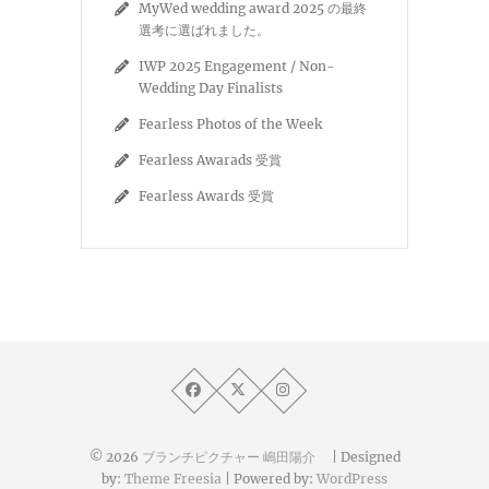
MyWed wedding award 2025 の最終
選考に選ばれました。
IWP 2025 Engagement / Non-
Wedding Day Finalists
Fearless Photos of the Week
Fearless Awarads 受賞
Fearless Awards 受賞
© 2026
ブランチピクチャー 嶋田陽介
| Designed
by:
Theme Freesia
| Powered by:
WordPress