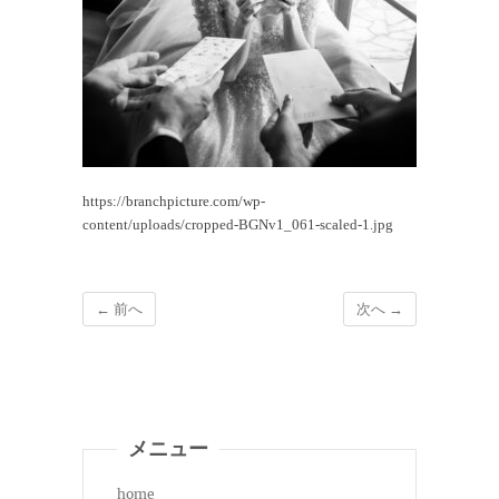
https://branchpicture.com/wp-
content/uploads/cropped-BGNv1_061-scaled-1.jpg
← 前へ
次へ →
メニュー
home