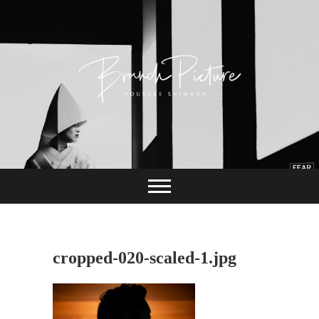
Skip
to
content
長崎 カメラマン
ブランチピクチャ
ー 嶋田陽介
cropped-020-scaled-1.jpg