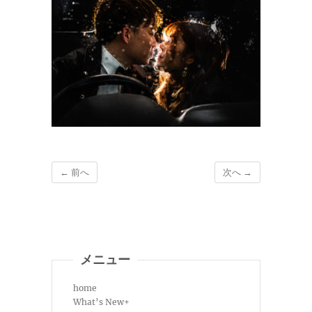
← 前へ
次へ →
メニュー
home
What’s New+