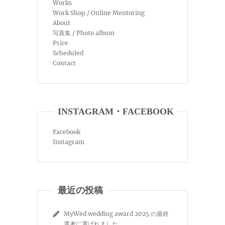
Works
Work Shop / Online Mentoring
About
写真集 / Photo album
Price
Scheduled
Contact
INSTAGRAM・FACEBOOK
Facebook
Instagram
最近の投稿
MyWed wedding award 2025 の最終
選考に選ばれました。