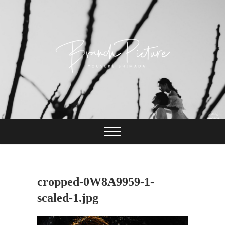
Skip
to
content
長崎 カメラマン
ブランチピクチャ
ー 嶋田陽介
cropped-0W8A9959-1-
scaled-1.jpg