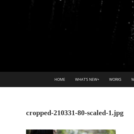
HOME
WHAT’S NEW+
WORKS
W
cropped-210331-80-scaled-1.jpg