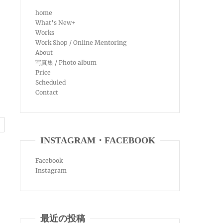
home
What’s New+
Works
Work Shop / Online Mentoring
About
写真集 / Photo album
Price
Scheduled
Contact
INSTAGRAM・FACEBOOK
Facebook
Instagram
最近の投稿