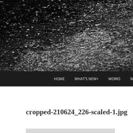
HOME
WHAT’S NEW+
WORKS
W
cropped-210624_226-scaled-1.jpg