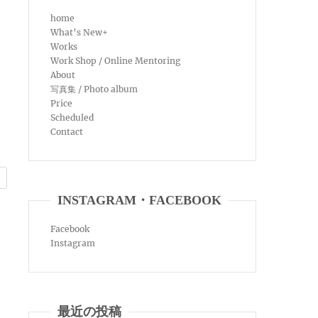
home
What’s New+
Works
Work Shop / Online Mentoring
About
写真集 / Photo album
Price
Scheduled
Contact
INSTAGRAM・FACEBOOK
Facebook
Instagram
最近の投稿