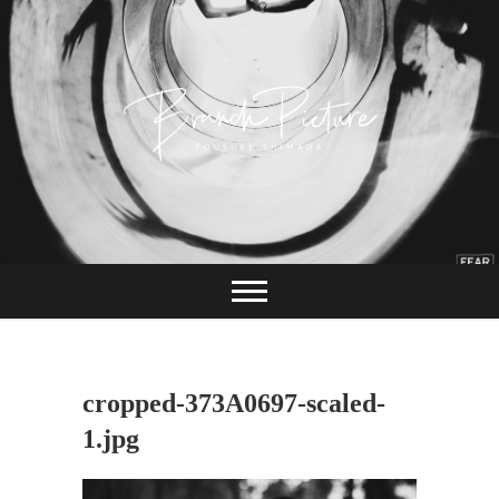
Skip
to
content
長崎 カメラマン
ブランチピクチャ
ー 嶋田陽介
cropped-373A0697-scaled-
1.jpg