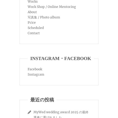
Works
Work Shop / Online Mentoring
About
写真集 / Photo album
Price
Scheduled
Contact
INSTAGRAM・FACEBOOK
Facebook
Instagram
最近の投稿
MyWed wedding award 2025 の最終
選考に選ばれました。