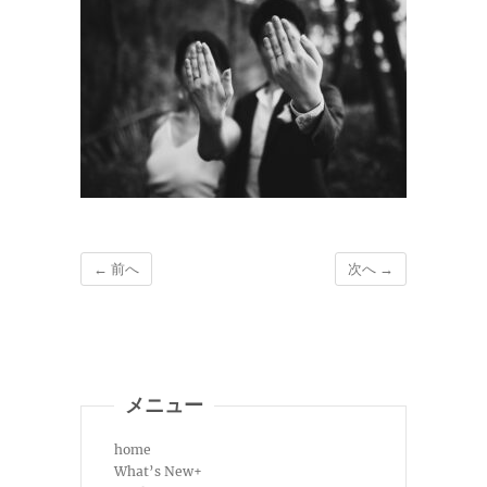
← 前へ
次へ →
メニュー
home
What’s New+