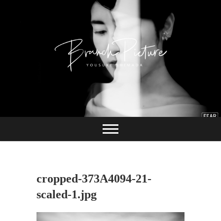
Skip
to
content
長崎 カメラマン
ブランチピクチャ
ー 嶋田陽介
cropped-373A4094-21-
scaled-1.jpg