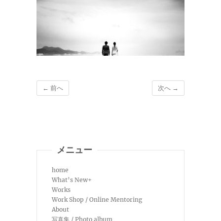
← 前へ
次へ →
メニュー
home
What’s New+
Works
Work Shop / Online Mentoring
About
写真集 / Photo album