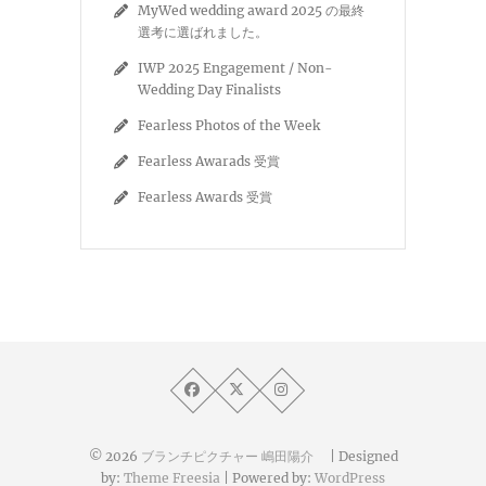
MyWed wedding award 2025 の最終
選考に選ばれました。
IWP 2025 Engagement / Non-
Wedding Day Finalists
Fearless Photos of the Week
Fearless Awarads 受賞
Fearless Awards 受賞
© 2026
ブランチピクチャー 嶋田陽介
| Designed
by:
Theme Freesia
| Powered by:
WordPress