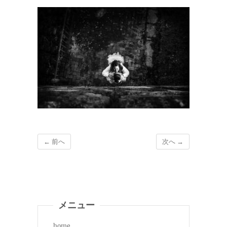
← 前へ
次へ →
メニュー
home