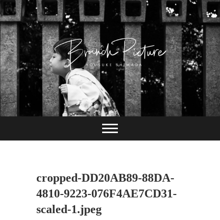
Skip
to
content
長崎 カメラマン
ブランチピクチャ
ー 嶋田陽介
cropped-DD20AB89-88DA-
4810-9223-076F4AE7CD31-
scaled-1.jpeg