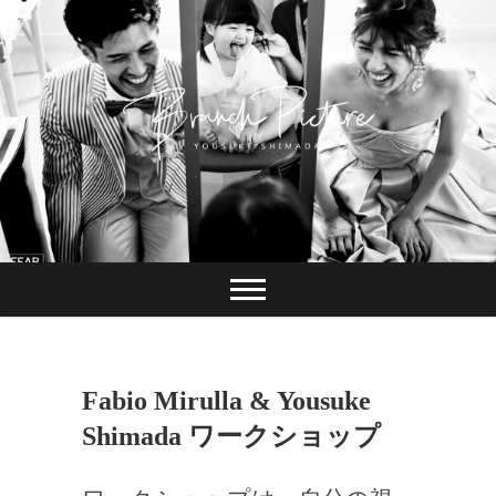
Skip
to
content
長崎 カメラマン
ブランチピクチャ
ー 嶋田陽介
Fabio Mirulla & Yousuke
Shimada ワークショップ