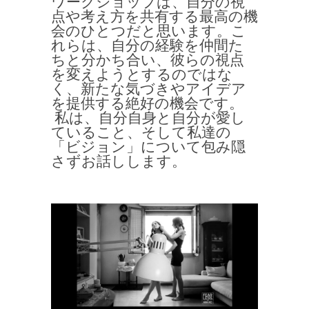
ワークショップは、自分の視
点や考え方を共有する最高の機
会のひとつだと思います。こ
れらは、自分の経験を仲間た
ちと分かち合い、彼らの視点
を変えようとするのではな
く、新たな気づきやアイデア
を提供する絶好の機会です。
私は、自分自身と自分が愛し
ていること、そして私達の
「ビジョン」について包み隠
さずお話しします。