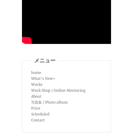
メニュー
home
What’s New+
Works
Work Shop / Online Mentoring
About
写真集 / Photo album
Price
Scheduled
Contact