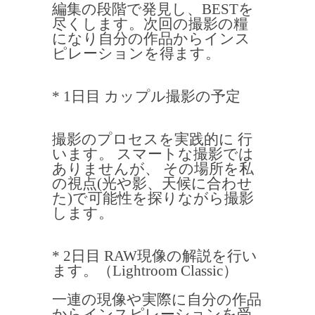
編集の段階で発見し、BESTを
尽くします。次回の撮影の糧
になり自分の作品からインス
ピレーションを得ます。
* 1日目 カップル撮影の予定
撮影のプロセスを実践的に 行
います。 スマートな撮影では
ありませんが、 その場所を私
の視点(光や影、天候に合わせ
た)で可能性を探りながら撮影
します。
* 2日目 RAW現像の解説を行い
ます。（Lightroom Classic）
一連の現像や実際に自分の作品
からインスピレーションを受