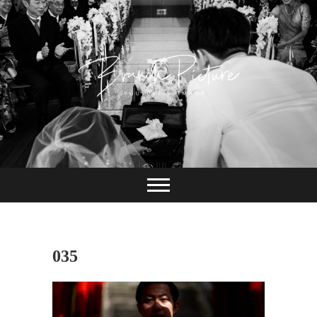
Skip
to
content
長崎 カメラマン
ブランチピクチャ
ー 嶋田陽介
035