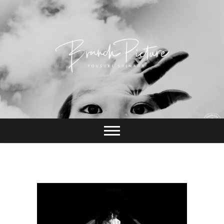
Skip
to
content
長崎 カメラマン
ブランチピクチャ
ー 嶋田陽介