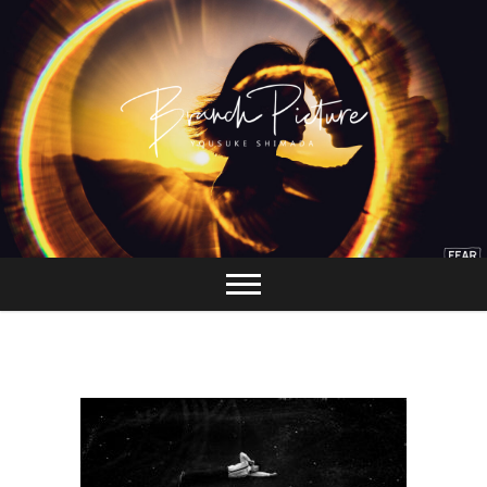
Skip
to
content
長崎 カメラマン
ブランチピクチャ
ー 嶋田陽介