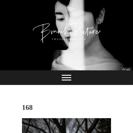
Skip
to
content
長崎 カメラマン
ブランチピクチャ
ー 嶋田陽介
168