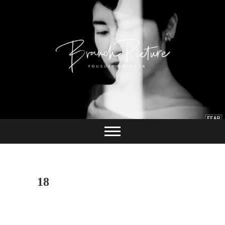
Skip
to
content
長崎 カメラマン
ブランチピクチャ
ー 嶋田陽介
18