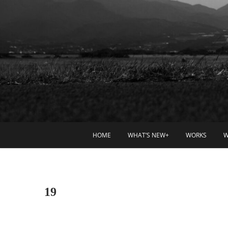
HOME
WHAT’S NEW+
WORKS
W
19