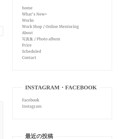
home
What’s New+
Works
Work Shop / Online Mentoring
About
写真集 / Photo album
Price
Scheduled
Contact
INSTAGRAM・FACEBOOK
Facebook
Instagram
最近の投稿