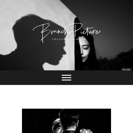
Skip
to
content
長崎 カメラマン
ブランチピクチャ
ー 嶋田陽介