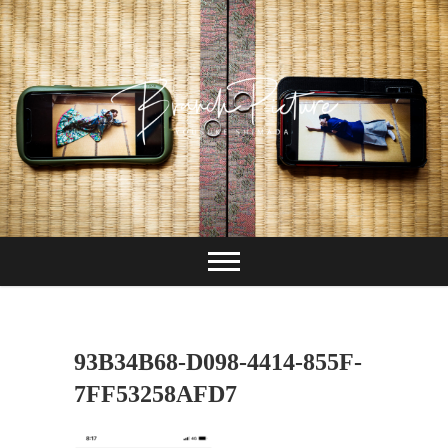
Skip
to
content
長崎 カメラマン
ブランチピクチャ
ー 嶋田陽介
93B34B68-D098-4414-855F-
7FF53258AFD7