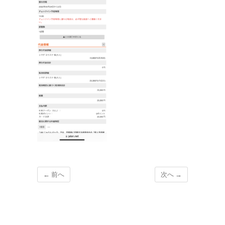
← 前へ
次へ →