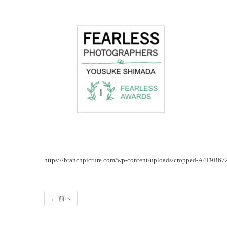
https://branchpicture.com/wp-content/uploads/cropped-A4F9
← 前へ