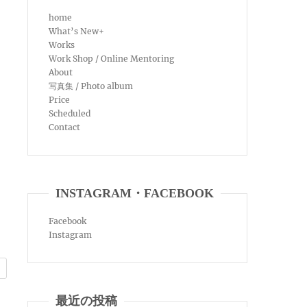
home
What’s New+
Works
Work Shop / Online Mentoring
About
写真集 / Photo album
Price
Scheduled
Contact
INSTAGRAM・FACEBOOK
Facebook
Instagram
最近の投稿