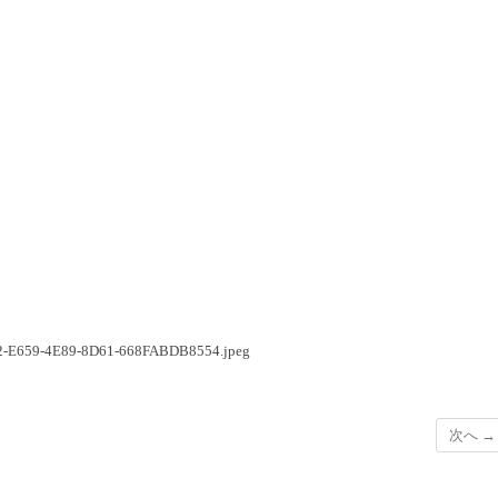
B672-E659-4E89-8D61-668FABDB8554.jpeg
次へ →