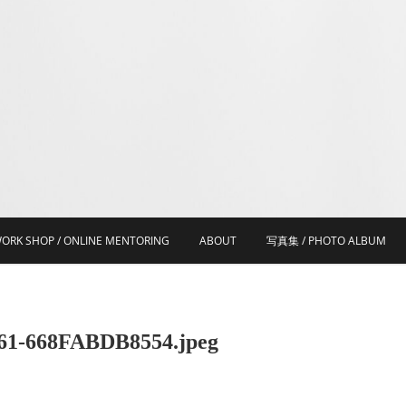
ORK SHOP / ONLINE MENTORING
ABOUT
写真集 / PHOTO ALBUM
61-668FABDB8554.jpeg