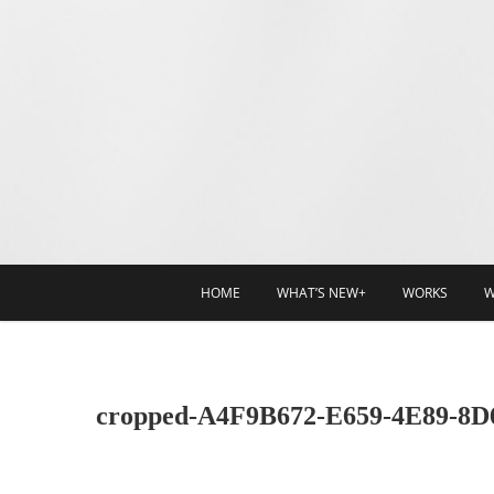
HOME
WHAT’S NEW+
WORKS
W
cropped-A4F9B672-E659-4E89-8D