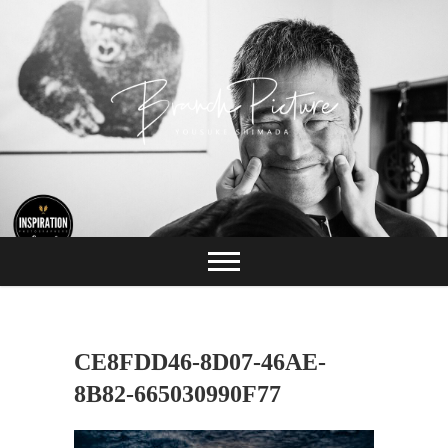
Skip
to
content
長崎 カメラマン
ブランチピクチャ
ー 嶋田陽介
CE8FDD46-8D07-46AE-
8B82-665030990F77