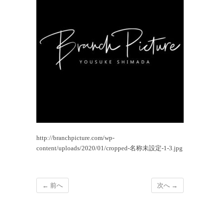
http://branchpicture.com/wp-
content/uploads/2020/01/cropped-名称未設定-1-3.jpg
← 前へ
次へ →