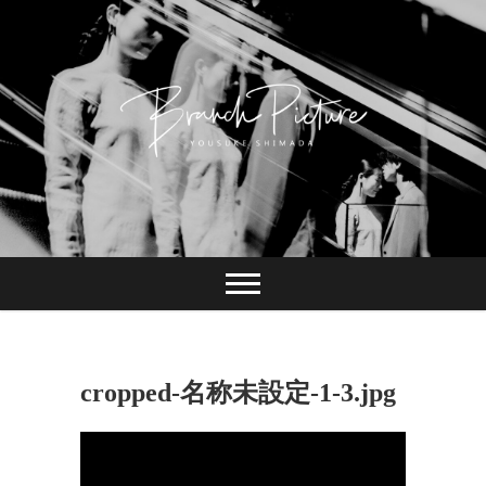
Skip
to
content
長崎 カメラマン
ブランチピクチャ
ー 嶋田陽介
cropped-名称未設定-1-3.jpg