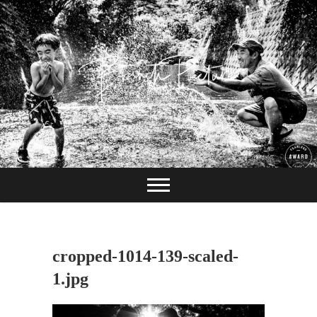
Skip
to
content
長崎 カメラマン
ブランチピクチャ
ー 嶋田陽介
cropped-1014-139-scaled-
1.jpg