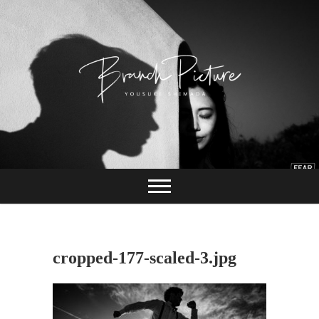
Skip
to
content
長崎 カメラマン
ブランチピクチャ
ー 嶋田陽介
cropped-177-scaled-3.jpg