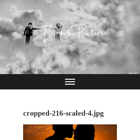
Skip
to
content
長崎 カメラマン
ブランチピクチャ
ー 嶋田陽介
cropped-216-scaled-4.jpg