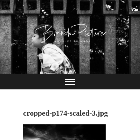
Skip
to
content
長崎 カメラマン
ブランチピクチャ
ー 嶋田陽介
cropped-p174-scaled-3.jpg