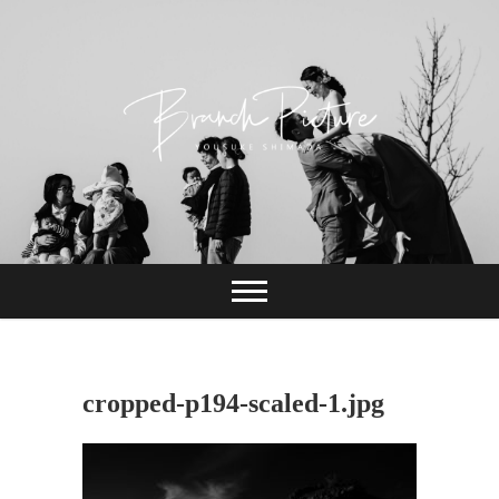
Skip
to
content
長崎 カメラマン
ブランチピクチャ
ー 嶋田陽介
cropped-p194-scaled-1.jpg