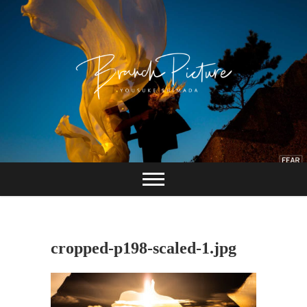
Skip
to
content
長崎 カメラマン
ブランチピクチャ
ー 嶋田陽介
cropped-p198-scaled-1.jpg