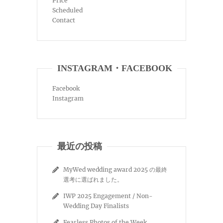
Price
Scheduled
Contact
INSTAGRAM・FACEBOOK
Facebook
Instagram
最近の投稿
MyWed wedding award 2025 の最終
選考に選ばれました。
IWP 2025 Engagement / Non-
Wedding Day Finalists
Fearless Photos of the Week