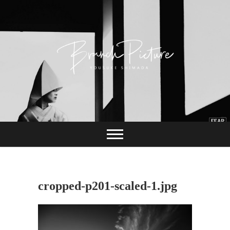
Skip
to
content
長崎 カメラマン
ブランチピクチャ
ー 嶋田陽介
cropped-p201-scaled-1.jpg