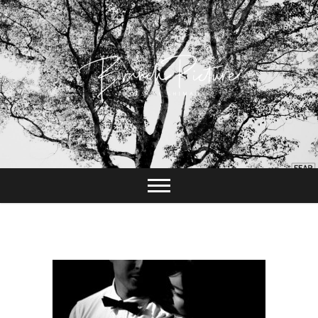
Skip
to
content
長崎 カメラマン
ブランチピクチャ
ー 嶋田陽介