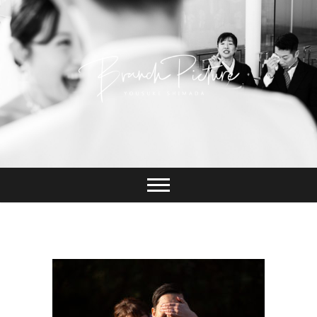
Skip
to
content
長崎 カメラマン
ブランチピクチャ
ー 嶋田陽介