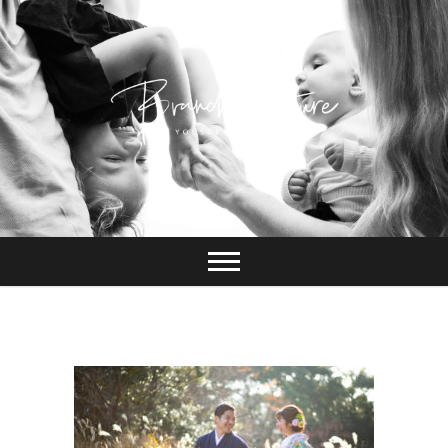
Skip
to
content
長崎 カメラマン
ブランチピクチャ
ー 嶋田陽介