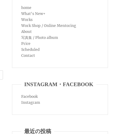
home
What’s New+
Works
Work Shop / Online Mentoring
About
写真集 / Photo album
Price
Scheduled
Contact
INSTAGRAM・FACEBOOK
Facebook
Instagram
最近の投稿