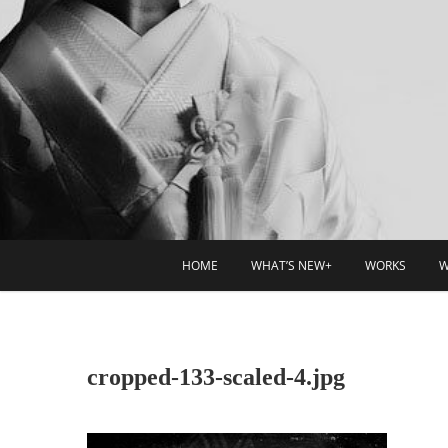
HOME
WHAT’S NEW+
WORKS
W
cropped-133-scaled-4.jpg