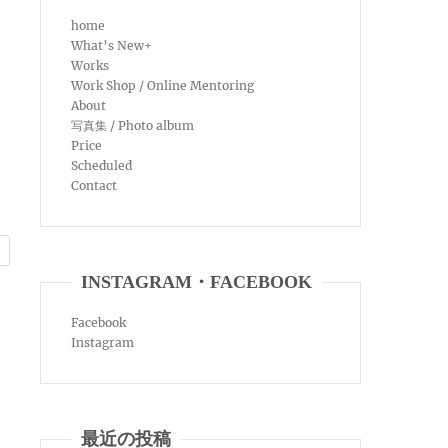
home
What’s New+
Works
Work Shop / Online Mentoring
About
写真集 / Photo album
Price
Scheduled
Contact
INSTAGRAM・FACEBOOK
Facebook
Instagram
最近の投稿