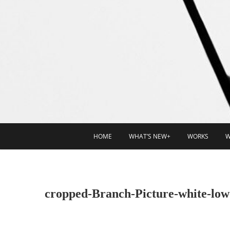
HOME
WHAT’S NEW+
WORKS
W
cropped-Branch-Picture-white-low