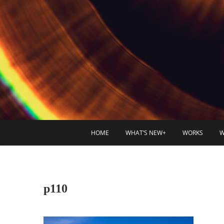
HOME
WHAT’S NEW+
WORKS
W
p110