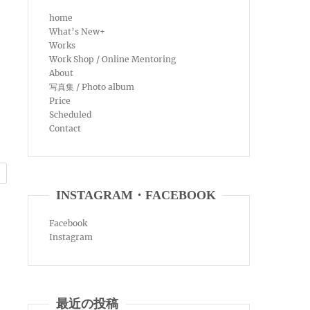
home
What’s New+
Works
Work Shop / Online Mentoring
About
写真集 / Photo album
Price
Scheduled
Contact
INSTAGRAM・FACEBOOK
Facebook
Instagram
最近の投稿