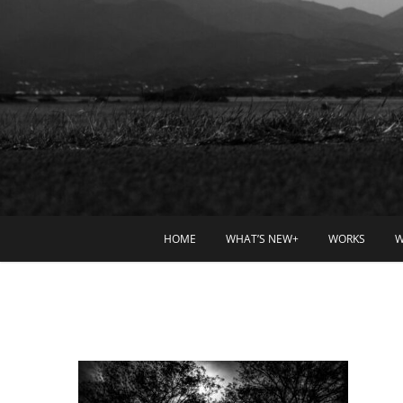
HOME
WHAT’S NEW+
WORKS
W