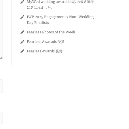
MyWed wedding award 2025 の最終選考
に選ばれました。
IWP 2025 Engagement / Non-Wedding
Day Finalists
Fearless Photos of the Week
Fearless Awarads 受賞
Fearless Awards 受賞